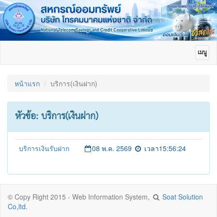
Toggle
เมนู
navigat
หน้าแรก
บริการ(เงินฝาก)
หัวข้อ: บริการ(เงินฝาก)
บริการเงินรับฝาก
08 พ.ค. 2569
เวลา
15:56:24
© Copy Right 2015 - Web Information System,
Soat Solution
Co,ltd.